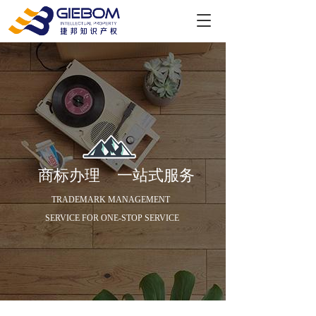
T
o
g
g
l
e
n
a
v
i
g
商标办理   
一站式服务
a
t
TRADEMARK MANAGEMENT 
i
o
SERVICE FOR ONE-STOP SERVICE
n