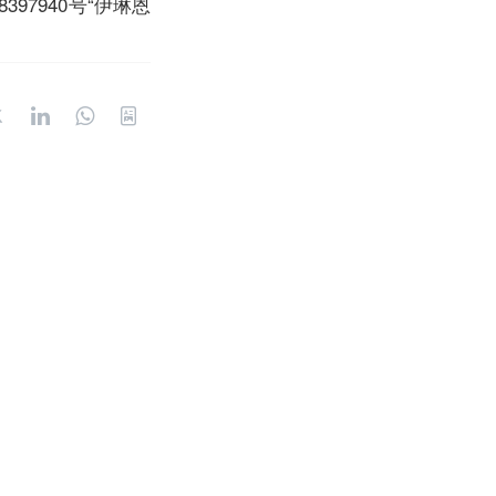
7940号“伊琳恩