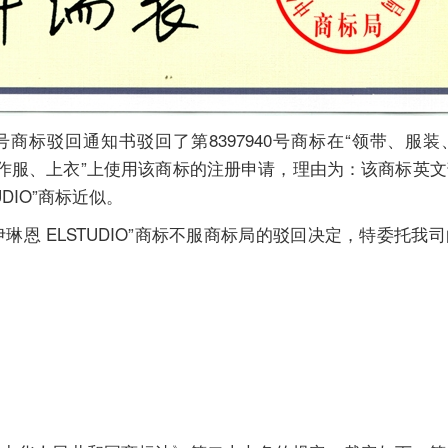
BH1)号商标驳回通知书驳回了第8397940号商标在“领带、
作服、上衣”上使用该商标的注册申请，理由为：该商标英
UDIO”商标近似。
 ELSTUDIO”商标不服商标局的驳回决定，特委托我