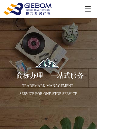
T
o
g
g
l
e
n
a
v
i
g
商标办理   
一站式服务
a
t
TRADEMARK MANAGEMENT 
i
o
SERVICE FOR ONE-STOP SERVICE
n