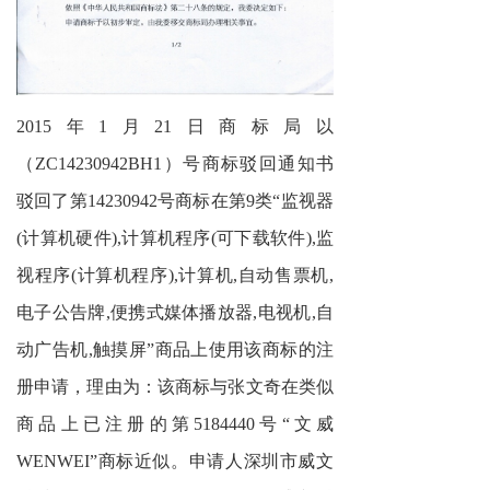
201
5
年
1
月2
1
日商标局以
（ZC14230942BH1）号商标驳回通知书
驳回了第14230942号商标在
第
9类
“
监视器
(计算机硬件),计算机程序(可下载软件),监
视程序(计算机程序),计算机,自动售票机,
电子公告牌,便携式媒体播放器,电视机,自
动广告机,触摸屏”
商品
上使用该商标的注
册申请，理由为：该商标与张文奇在类似
商品上已注册的第5184440号“文威
WENWEI”商标近似。申请人深圳市威文