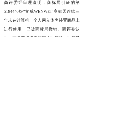
商评委经审理查明，商标局引证的第
5184440好“文威WENWEI”
商标因连续三
年未在计算机、
个人用立体声装置商品上
进行使用，已被商标局撤销。商评委
认
为，申请商标指定使用的计算机、计算机
程序（可下载软件）等商品与引证商标现
核定使用的手提电话等商品在功能用途、
消费对象等方面存在明显区别，不属于类
似商品
。
依据《中华人民共和国商标法》
第
二
十八条的规定，决定对申请商标在复
审商品上的注册申请予以初步审定，并移
交商标局办理相关事宜。
上一篇 :
“肇兴”商标